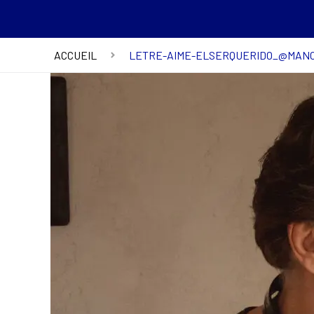
ACCUEIL
LETRE-AIME-ELSERQUERIDO_@MANO