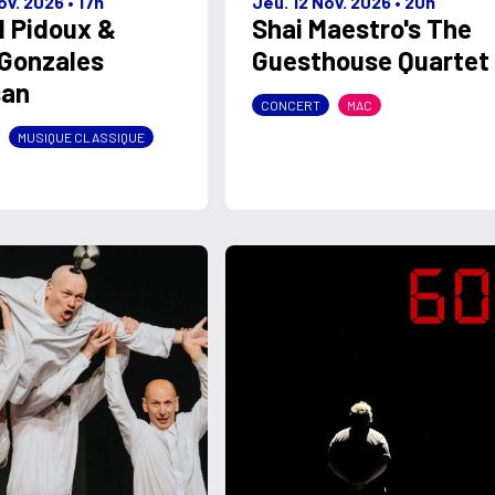
ov. 2026
•
17h
Jeu. 12 Nov. 2026
•
20h
l Pidoux &
Shai Maestro's The
 Gonzales
Guesthouse Quartet
san
CONCERT
MAC
MUSIQUE CLASSIQUE