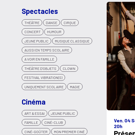
Spectacles
THÉÂTRE
DANSE
CIRQUE
CONCERT
HUMOUR
JEUNE PUBLIC
MUSIQUE CLASSIQUE
AUSSI EN TEMPS SCOLAIRE
A VOIR EN FAMILLE
THÉÂTRE D'OBJETS
CLOWN
FESTIVAL VIBRATION(S)
UNIQUEMENT SCOLAIRE
MAGIE
Cinéma
ART & ESSAI
JEUNE PUBLIC
Ven. 04 S
FAMILLE
CINÉ-CLUB
20h
Présen
CINÉ-GOÛTER
MON PREMIER CINÉ