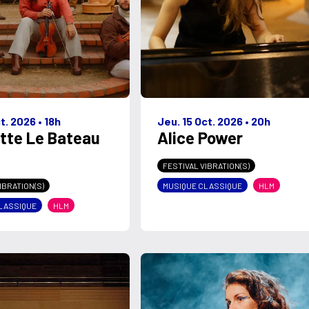
ct. 2026
•
18h
Jeu. 15 Oct. 2026
•
20h
tte Le Bateau
Alice Power
FESTIVAL VIBRATION(S)
MUSIQUE CLASSIQUE
HLM
IBRATION(S)
LASSIQUE
HLM