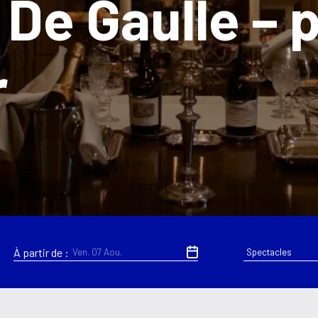
Claude Vigée (CCCV)
•
Cinéma
•
Mer. 19 Aou.
À partir de :