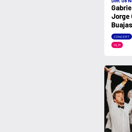
Dim. 08 N
Gabrie
Jorge
Buaja
CONCERT
HLM