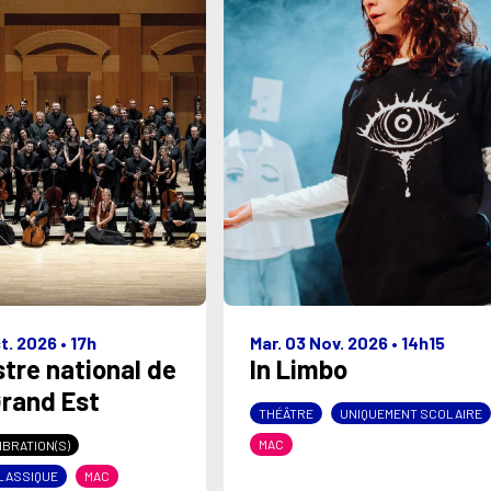
ct. 2026
•
17h
Mar. 03 Nov. 2026
•
14h15
tre national de
In Limbo
rand Est
THÉÂTRE
UNIQUEMENT SCOLAIRE
MAC
IBRATION(S)
LASSIQUE
MAC