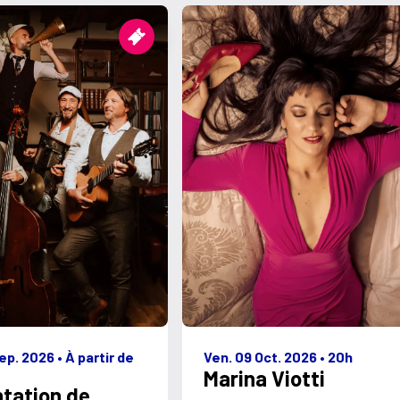
ep. 2026
•
À partir de
Ven. 09 Oct. 2026
•
20h
Marina Viotti
tation de