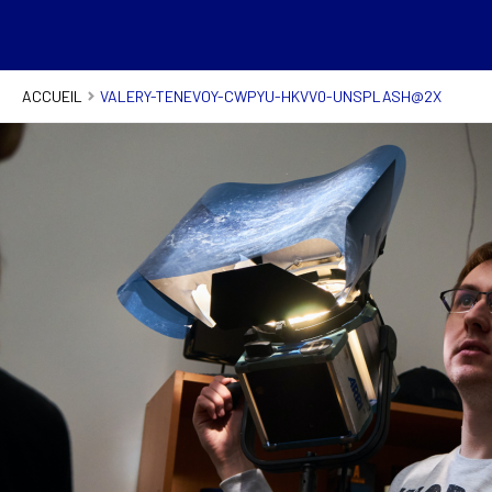
ACCUEIL
VALERY-TENEVOY-CWPYU-HKVV0-UNSPLASH@2X