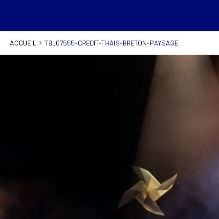
ACCUEIL
TB_07555-CREDIT-THAIS-BRETON-PAYSAGE