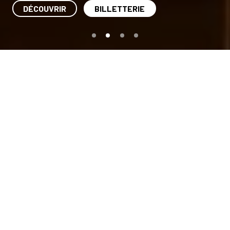
DÉCOUVRIR
BILLETTERIE
Saison 26/27
Filtrer
Mar. 18 Aou. 2026
•
20h
La Bataille De Gaulle –
partie 1 : l’âge de fer
CCCV
DÉTAILS
Mer. 19 Aou. 2026
•
10h30
Timioche
FAMILLE
JEUNE PUBLIC