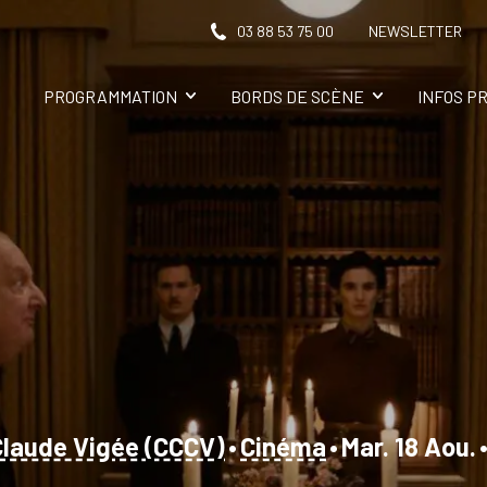
03 88 53 75 00
NEWSLETTER
PROGRAMMATION
BORDS DE SCÈNE
INFOS P
Claude Vigée (CCCV)
•
Cinéma
•
Mar. 18 Aou.