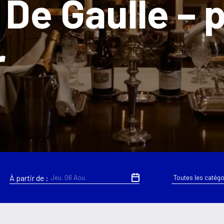
 De Gaulle – p
r
À partir de :