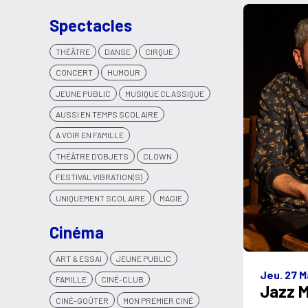
Spectacles
THÉÂTRE
DANSE
CIRQUE
CONCERT
HUMOUR
JEUNE PUBLIC
MUSIQUE CLASSIQUE
AUSSI EN TEMPS SCOLAIRE
A VOIR EN FAMILLE
THÉÂTRE D'OBJETS
CLOWN
FESTIVAL VIBRATION(S)
UNIQUEMENT SCOLAIRE
MAGIE
Cinéma
ART & ESSAI
JEUNE PUBLIC
Jeu. 27 M
FAMILLE
CINÉ-CLUB
Jazz 
CINÉ-GOÛTER
MON PREMIER CINÉ