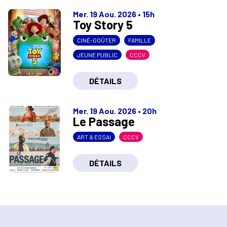
Mer. 19 Aou. 2026
•
15h
Toy Story 5
CINÉ-GOÛTER
FAMILLE
JEUNE PUBLIC
CCCV
DÉTAILS
Mer. 19 Aou. 2026
•
20h
Le Passage
ART & ESSAI
CCCV
DÉTAILS