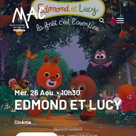
Mer. 26 Aou.
•
10h30
EDMOND ET LUCY
Cinéma