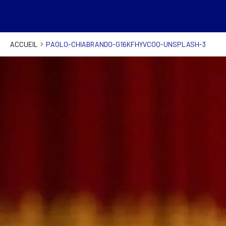
ACCUEIL
PAOLO-CHIABRANDO-G16KFHYVCOQ-UNSPLASH-3