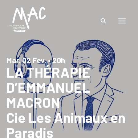
Mar. 02 Fev.
•
20h
LA THÉRAPIE
D’EMMANUEL
MACRON
Cie Les Animaux en
Paradis