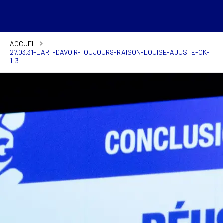
ACCUEIL
27.03.31-LART-DAVOIR-TOUJOURS-RAISON-LOUISE-AJUSTE-OK-
1-3