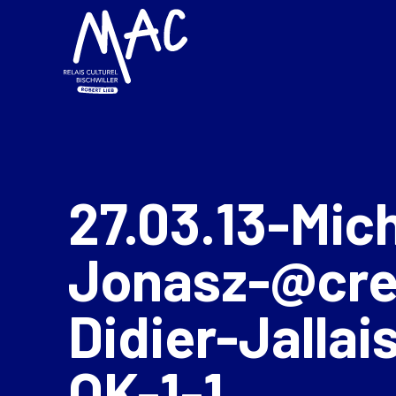
27.03.13-Mic
Jonasz-@cre
Didier-Jallai
OK-1-1