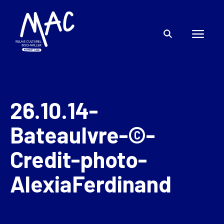
26.10.14-
BateauIvre-©-
Credit-photo-
AlexiaFerdinand